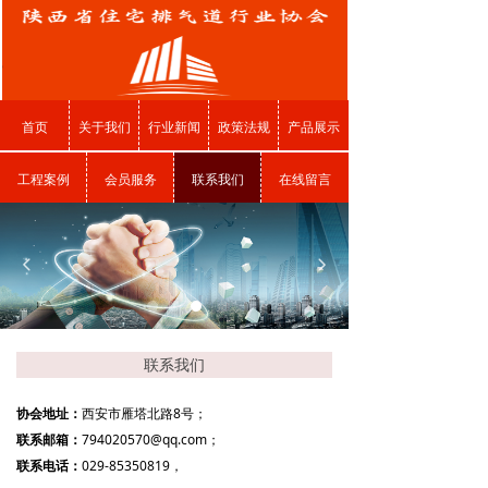
首页
关于我们
行业新闻
政策法规
产品展示
工程案例
会员服务
联系我们
在线留言
넳
넲
联系我们
协会地址：
西安市雁塔北路8号；
联系邮箱：
794020570@qq.com；
联系电话：
029-85350819，